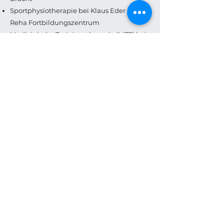
Sportphysiotherapie bei Klaus Eder Eden
Reha Fortbildungszentrum
Medizinische Trainingstherapie (MTT) bei
Klaus Eder Eden Reha
Fortbildungszentrum
Craniosacrale Therapie bei der IAO (The
International Academy of Osteopathy)
Akupunktmeridianmassage bei der Yoni
Akademy Dr. Andreas Stötter
Schröpf- und Moxatherapie bei der Yoni
Akademy Dr. Andreas Stötter
Manuelle Lymphdrainage Basis- und
Therapiekurs nach Dr. Vodder
Fußreflexzonen Massage nach Hanne
Marquardt
Dry Needling bei der DGSA (Top 30 und
Upper Body DN)
Mitglied im Verband der Osteopathen