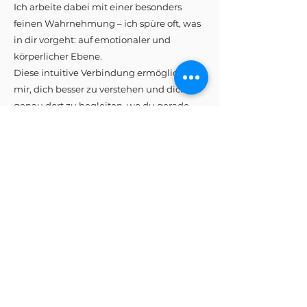
Ich arbeite dabei mit einer besonders
feinen Wahrnehmung – ich spüre oft, was
in dir vorgeht: auf emotionaler und
körperlicher Ebene.
Diese intuitive Verbindung ermöglicht es
mir, dich besser zu verstehen und dich
genau dort zu begleiten, wo du gerade
Unterstützung brauchst.
Bewegung – Personal Training
Beim Personal Training stehst du im
Mittelpunkt – mit deiner aktuellen
Situation und deinem individuellen Ziel.
Basierend auf deinem persönlichen Profil
wählen wir gemeinsam die passenden
Trainingsmethoden aus. Das kann zum
Beispiel; Pilates, TRX, SensoPro, Galileo-
Vibrationsplatte wie auch Outdoor-
Training sein.